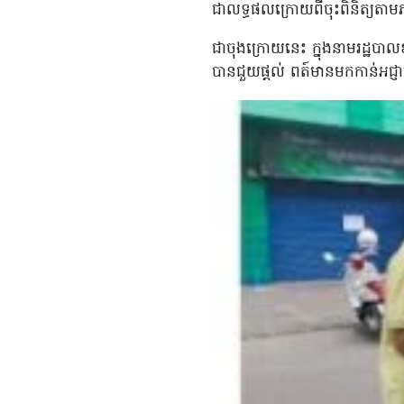
ជាលទ្ធផលក្រោយពីចុះពិនិត្យតា
ជាចុងក្រោយនេះ ក្នុងនាមរដ្ឋប
បានជួយផ្តល់ ពត៍មានមកកាន់អជ្