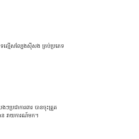
ល្មើសល្បែងស៊ីសង គ្រប់ប្រភេទ
ងបងៗប្រជាការពារ បានចុះត្រួត
ត៌មាន រាយការណ៍មក។