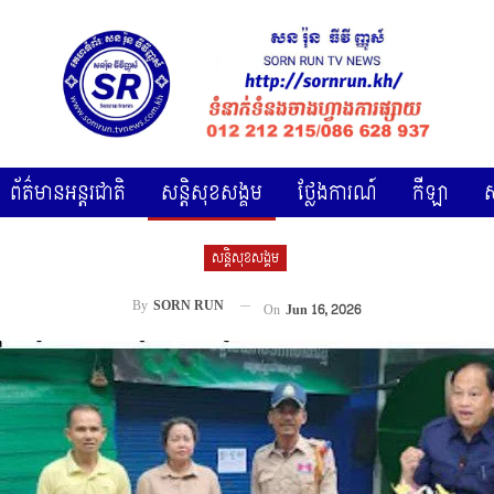
ព័ត៌មានអន្តរជាតិ
សន្តិសុខសង្គម
ថ្លែងការណ៍
កីឡា
សន្តិសុខសង្គម
By
SORN RUN
On
Jun 16, 2026