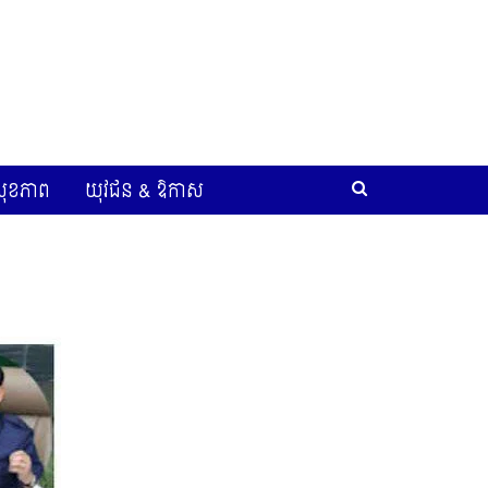
សុខភាព
យុវជន​ & ឱកាស