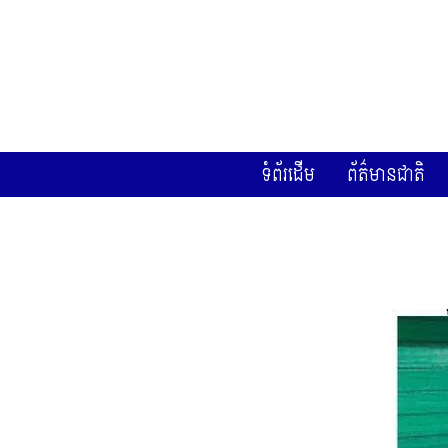
ទំព័រដើម
ព័ត៌មានជាតិ