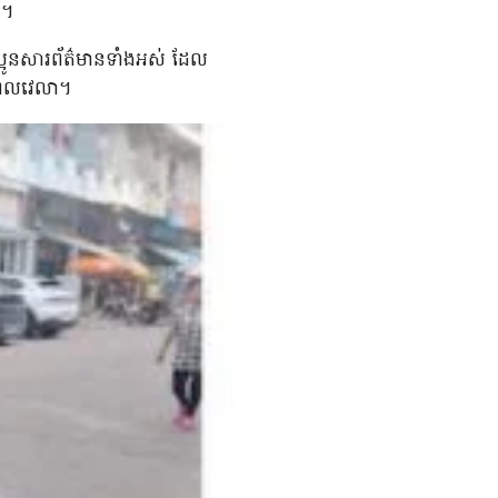
េ។
្អូនសារព័ត៌មានទាំងអស់ ដែល
់ពេលវេលា។