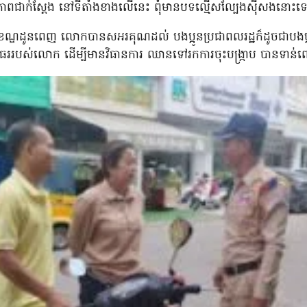
មភាពជាក់ស្តែង នៅទីតាំងខាងលើនេះ ពុំមានបទល្មើសល្បែងស៊ីសងនោះទ
ាលខណ្ឌដូនពេញ លោកបានសអរគុណដល់ បងប្អូនប្រជាពលរដ្ឋក៏ដូចជាបងប
ញាធររបស់លោក ដើម្បីមានវិធានការ ឈានទៅរកការចុះបង្ក្រាប បានទាន