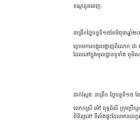
ខណ្ឌដូនពេញ:
នាព្រឹកថ្ងៃចន្ទទី១៥ខែមិថុនាឆ្នាំ
ក្រោមការចង្អុរបង្ហាញពីលោក ជ
ដែលនៅក្នុងមូលដ្ឋានទូទាំង ភូមិសង្
ជាក់ស្តែង :នាព្រឹក ថ្ងៃចន្ទទី១៥ 
លោកស្រី ម៉ៅ ពុទ្ធពិសី ក្រុមប្រ
ពិនិត្យនៅ ទីតាំងផ្ទះដែលមានលក