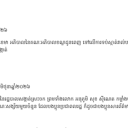
២០២៦
ា ខេមា អភិបាលនៃគណៈអភិបាលខណ្ឌដូនពេញ ទៅលើការទប់ស្កាត់រាល់បទ
កាត់
ខែមិថុនាឆ្នាំ២០២៦
ឹក្សានៃរដ្ឋបាលសង្កាត់ស្រះចក ព្រមទាំងលោក អនុភូមិ សុខ ស៊ីណេត កម្លាំ
្ខណៈសង្ស័យមួយចំនួន ដែលបងប្អូនប្រជាពលរដ្ឋ ក៏ដូចជាបងប្អូនសារព័