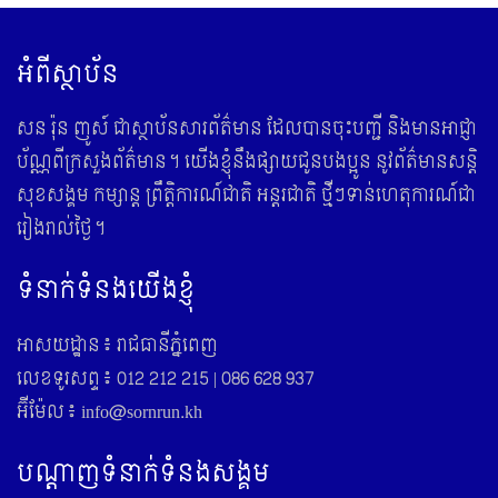
អំពីស្ថាប័ន
សន រ៉ុន ញូស៍ ជាស្ថាប័នសារព័ត៌មាន ដែលបានចុះបញ្ជី និងមានអាជ្ញា
ប័ណ្ណពីក្រសួងព័ត៌មាន។ យើងខ្ញុំនឹងផ្សាយជូនបងប្អូន នូវព័ត៌មានសន្តិ
សុខសង្គម កម្សាន្ត ព្រឹត្តិការណ៍ជាតិ អន្តរជាតិ ថ្មីៗទាន់ហេតុការណ៍ជា
រៀងរាល់ថ្ងៃ។
ទំនាក់ទំនងយើងខ្ញុំ
អាសយដ្ឋាន៖ រាជធានីភ្នំពេញ
លេខទូរសព្ទ៖ 012 212 215 | 086 628 937
អ៊ីម៉ែល៖ info@sornrun.kh
បណ្តាញទំនាក់ទំនងសង្គម