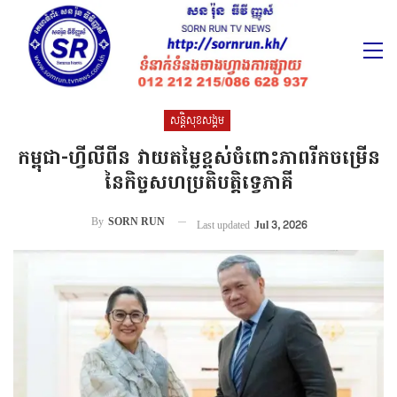
សន្តិសុខសង្គម
កម្ពុជា-ហ្វីលីពីន វាយតម្លៃខ្ពស់ចំពោះភាពរីកចម្រើន
នៃកិច្ចសហប្រតិបត្តិទ្វេភាគី
By
SORN RUN
Last updated
Jul 3, 2026