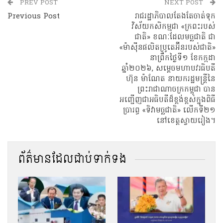
PREV POST
NEXT POST
Previous Post
រាជរដ្ឋាភិបាលតែងតែចាត់ទុក
វិស័យកសិកម្មជា «ក្រពះរបស់
ជាតិ» ខណៈដែលមច្ឆជាតិ ជា
«ម៉ាស៊ីនផលិតប្រូតេអ៊ីនរបស់ជាតិ»
នាព្រឹកថ្ងៃទី១ ខែកក្កដា
ឆ្នាំ២០២៦, សម្តេចមហាបវរធិបតី
ហ៊ុន ម៉ាណែត នាយករដ្ឋមន្ត្រីនៃ
ព្រះរាជាណាចក្រកម្ពុជា បាន
អញ្ជើញជាអធិបតីដ៏ខ្ពង់ខ្ពស់ក្នុងពិធី
ប្រារព្ធ «ទិវាមច្ឆជាតិ» លើកទី២១
នៅខេត្តស្វាយរៀង។
ព័ត៌មានដែលជាប់ទាក់ទង