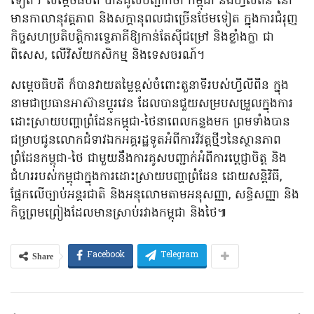
ទៀត។ សម្ដេចធិបតី បានគូសបញ្ជាក់ថា កម្ពុជា និងហ្វីលីពីន នៅ
មានកាលានុវត្តភាព និងសក្តានុពលជាច្រើនថែមទៀត ក្នុងការជំរុញ
កិច្ចសហប្រតិបត្តិការទ្វេភាគីឱ្យកាន់តែស៊ីជម្រៅ​ និង​ខ្លាំងក្លា ជា
ពិសេស, លើវិស័យកសិកម្ម និងទេសចរណ៍។
សម្ដេចធិបតី ក៏បានវាយតម្លៃខ្ពស់ចំពោះតួនាទីរបស់ហ្វីលីពីន ក្នុង
នាមជាប្រធានអាស៊ានប្តូរវេន ដែលបានជួយសម្របសម្រួលក្នុងការ
ដោះស្រាយបញ្ហាព្រំដែនកម្ពុជា-ថៃនាពេលកន្លងមក ព្រមទាំងបាន
ជម្រាបជូនលោកជំទាវឯកអគ្គរដ្ឋទូតអំពីការវិវត្តថ្មីៗនៃស្ថានភាព
ព្រំដែនកម្ពុជា-ថៃ ជាមួយនឹងការគូសបញ្ជាក់អំពីការប្តេជ្ញាចិត្ត និង
ជំហររបស់កម្ពុជាក្នុងការដោះស្រាយបញ្ហាព្រំដែន​ ដោយសន្តិវិធី,
ផ្អែកលើច្បាប់អន្តរជាតិ និងអនុលោមតាមអនុសញ្ញា, សន្ធិសញ្ញា និង
កិច្ចព្រមព្រៀងដែលមានស្រាប់រវាងកម្ពុជា និងថៃ៕
Share
Facebook
Telegram