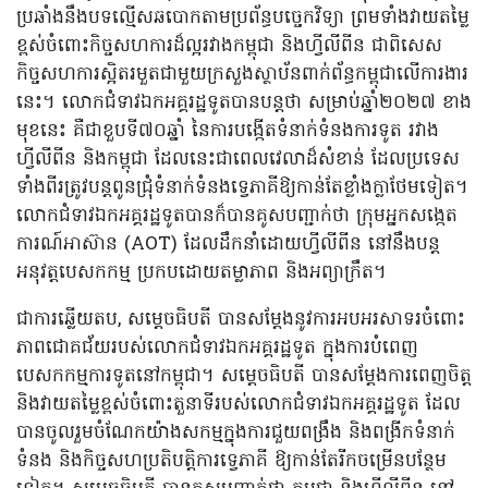
ប្រឆាំងនឹងបទល្មើសឆបោកតាមប្រព័ន្ធបច្ចេកវិទ្យា ព្រមទាំងវាយតម្លៃ
ខ្ពស់ចំពោះកិច្ចសហការដ៏ល្អរវាងកម្ពុជា និងហ្វីលីពីន ជាពិសេស
កិច្ចសហការស្អិតរមួតជាមួយក្រសួងស្ថាប័នពាក់ព័ន្ធកម្ពុជាលើការងារ
នេះ។ លោក​ជំទាវ​ឯកអគ្គរដ្ឋទូត​បាន​បន្តថា​ សម្រាប់ឆ្នាំ២០២៧ ខាង
មុខនេះ គឺជាខួបទី៧០ឆ្នាំ នៃការបង្កើតទំនាក់ទំនងការទូត​ រវាង
ហ្វីលីពីន និងកម្ពុជា ដែលនេះជាពេលវេលាដ៏សំខាន់ ដែលប្រទេស
ទាំងពីរត្រូវបន្តពូនជ្រុំទំនាក់ទំនងទ្វេភាគីឱ្យកាន់តែខ្លាំងក្លាថែមទៀត។
លោកជំទាវឯកអគ្គរដ្ឋទូតបានក៏បានគូសបញ្ជាក់ថា​ ​ក្រុម​អ្នកសង្កេត
ការណ៍​អាស៊ាន (AOT) ដែលដឹកនាំដោយហ្វីលីពីន នៅនឹង​បន្ត​
អនុវត្ត​បេសកកម្ម ​ប្រកប​ដោយ​តម្លាភាព និង​អព្យាក្រឹត។
ជាការឆ្លើយតប, សម្ដេចធិបតី បានសម្តែងនូវការអបអរសាទរចំពោះ
ភាពជោគជ័យរបស់លោកជំទាវឯក​អគ្គរដ្ឋទូត​ ក្នុងការបំពេញ
បេសកកម្មការទូតនៅកម្ពុជា។ សម្ដេចធិបតី បានសម្តែងការពេញចិត្ត
និងវាយតម្លៃខ្ពស់ចំពោះតួនាទីរបស់លោកជំទាវ​ឯកអគ្គរដ្ឋទូត​ ដែល
បានចូលរួមចំណែកយ៉ាងសកម្មក្នុងការជួយពង្រឹង និងពង្រីកទំនាក់
ទំនង និងកិច្ចសហប្រតិបត្តិការទ្វេភាគី ឱ្យកាន់តែរីកចម្រើនបន្ថែម