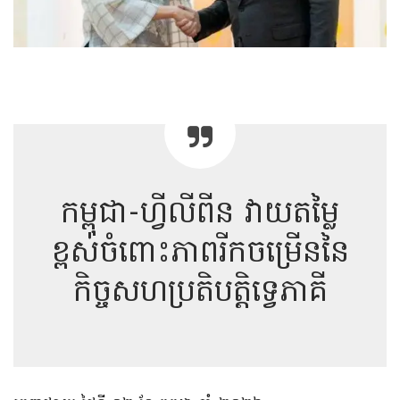
កម្ពុជា-ហ្វីលីពីន វាយតម្លៃ
ខ្ពស់ចំពោះភាពរីកចម្រើននៃ
កិច្ចសហប្រតិបត្តិទ្វេភាគី