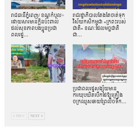
រាជធានីភ្នំពេញ/ ខណ្ឌកំបូល÷
រាជរដ្ឋាភិបាលតែងតែចាត់ទុក
ដោយសារមានក្លិនប៉ះពាល់
វិស័យកសិកម្មជា «ក្រពះរបស់
ដល់សុខភាពបងប្អូនប្រជា
ជាតិ» ខណៈដែលមច្ឆជាតិ
ពលរដ្ឋ…
ជា…
ប្រជាពលរដ្ឋសង្ស័យមាន
ការឃុបឃិតបើកដៃឱ្យគ្រឿង
ចក្រឈូសឆាយព្រៃលិចទឹក…
PREV
NEXT