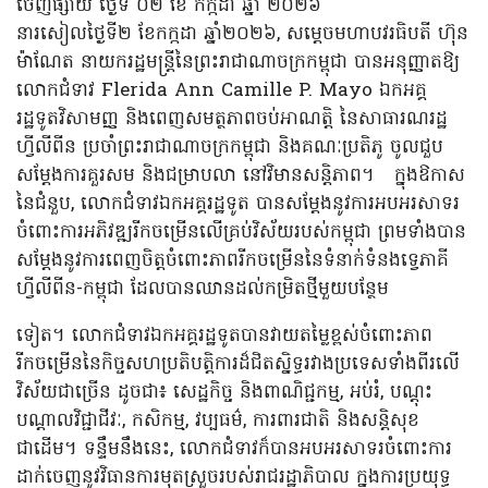
ចេញផ្សាយ ថ្ងៃទី
០២ ខែ កក្កដា ឆ្នាំ ២០២៦
នារសៀលថ្ងៃទី២ ខែកក្កដា ឆ្នាំ២០២៦, សម្តេចមហាបវរធិបតី ហ៊ុន
ម៉ាណែត នាយករដ្ឋមន្ត្រីនៃព្រះរាជាណាចក្រកម្ពុជា បានអនុញ្ញាតឱ្យ
លោកជំទាវ Flerida Ann Camille P. Mayo ឯកអគ្គ
រដ្ឋទូតវិសាមញ្ញ និងពេញសមត្ថភាព​ចប់អាណត្តិ​ នៃសាធារណរដ្ឋ
ហ្វីលីពីន ប្រចាំព្រះរាជាណាចក្រកម្ពុជា និងគណៈប្រតិភូ ចូលជួប
សម្តែងការគួរសម និងជម្រាបលា នៅវិមានសន្តិភាព។ ក្នុងឱកាស
នៃជំនួប, លោកជំទាវឯកអគ្គរដ្ឋទូត បានសម្តែងនូវការអបអរសាទរ
ចំពោះការអភិវឌ្ឍរីកចម្រើនលើគ្រប់វិស័យរបស់កម្ពុជា ព្រមទាំងបាន
សម្តែងនូវការពេញចិត្តចំពោះភាពរីកចម្រើននៃទំនាក់ទំនងទ្វេភាគី
ហ្វីលីពីន-កម្ពុជា ដែលបានឈានដល់កម្រិតថ្មីមួយបន្ថែម
ទៀត។ លោកជំទាវឯកអគ្គរដ្ឋទូតបានវាយតម្លៃខ្ពស់ចំពោះភាព
រីកចម្រើននៃកិច្ចសហប្រតិបត្តិការដ៏ជិតស្និទ្ធរវាងប្រទេសទាំងពីរលើ
វិស័យជាច្រើន ដូចជា៖ សេដ្ឋកិច្ច និងពាណិជ្ជកម្ម, អប់រំ, បណ្តុះ
បណ្តាលវិជ្ជាជីវៈ, កសិកម្ម,​ វប្បធម៌,​ ការពារជាតិ និងសន្តិសុខ​
ជាដើម។ ទន្ទឹមនឹងនេះ, លោកជំទាវក៏បានអបអរសាទរចំពោះការ
ដាក់ចេញនូវវិធានការមុតស្រួចរបស់រាជរដ្ឋាភិបាល ក្នុងការប្រយុទ្ធ