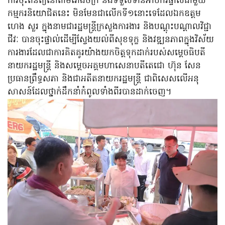
ការចុះពិនិត្យនៅតាមរោងចក្រ និងទទួលទានអាហារផ្ទាល់ជាមួយ
កម្មករនិយោជិតនេះ មិនមែនជាលើកទី១នោះទេដែលឯកឧត្តម
ហេង សួរ ក្នុងនាមជារដ្ឋមន្ត្រីក្រសួងការងារ និងបណ្តុះបណ្តាលវិជ្ជា
ជីវៈ បានចុះផ្ទាល់ដើម្បីស្វែងយល់ពីសុខទុក្ខ និងវឌ្ឍនភាពក្នុងវិស័យ
ការងារដែលជាការគិតគូរយ៉ាងយកចិត្តទុកដាក់របស់សម្តេចធិបតី
នាយករដ្ឋមន្ត្រី និងសម្តេចអគ្គមហាសេនាបតីតេជោ ហ៊ុន សែន
ប្រធានព្រឹទ្ធសភា និងជាអតីតនាយករដ្ឋមន្ត្រី ជាពិសេសលើអនុ
សាសន៍ដែលថ្នាក់ដឹកនាំកំពូលទាំងពីរបានដាក់ចេញ។