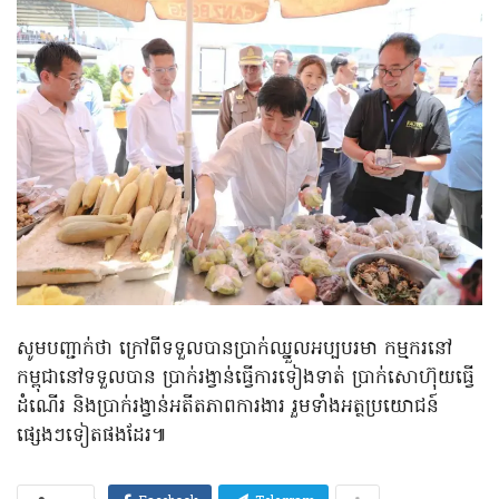
សូមបញ្ជាក់ថា ក្រៅពីទទួលបានប្រាក់ឈ្នួលអប្បបរមា កម្មករនៅ
កម្ពុជានៅទទួលបាន ប្រាក់រង្វាន់ធ្វើការទៀងទាត់ ប្រាក់សោហ៊ុយធ្វើ
ដំណើរ និងប្រាក់រង្វាន់អតីតភាពការងារ រួមទាំងអត្ថប្រយោជន៍
ផ្សេងៗទៀតផងដែរ៕