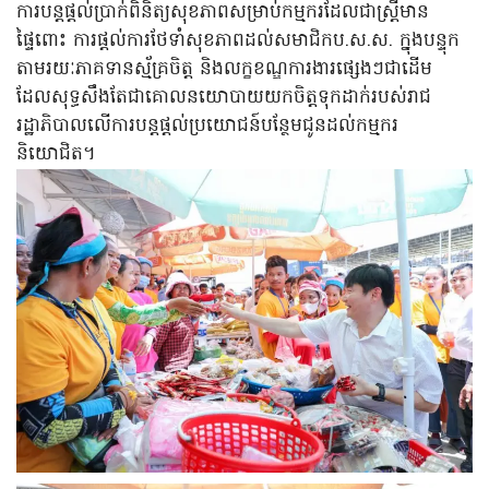
ការបន្តផ្តល់ប្រាក់ពិនិត្យសុខភាពសម្រាប់កម្មករដែលជាស្ត្រីមាន
ផ្ទៃពោះ ការផ្តល់ការថែទាំសុខភាពដល់សមាជិកប.ស.ស. ក្នុងបន្ទុក
តាមរយៈភាគទានស្ម័គ្រចិត្ត និងលក្ខខណ្ឌការងារផ្សេងៗជាដើម
ដែលសុទ្ធសឹងតែជាគោលនយោបាយយកចិត្តទុកដាក់របស់រាជ
រដ្ឋាភិបាលលើការបន្តផ្តល់ប្រយោជន៍បន្ថែមជូនដល់កម្មករ
និយោជិត។