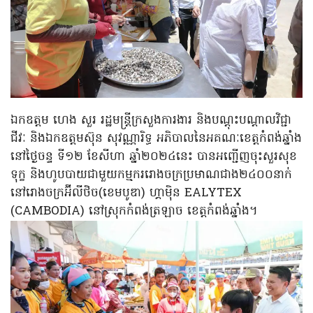
ឯកឧត្តម ហេង សួរ រដ្ឋមន្ត្រីក្រសួងការងារ និងបណ្តុះបណ្តាលវិជ្ជា
ជីវៈ និងឯកឧត្តមស៊ុន សុវណ្ណារិទ្ធ អភិបាលនៃអគណៈខេត្តកំពង់ឆ្នាំង
នៅថ្ងៃចន្ទ ទី១២ ខែសីហា ឆ្នាំ២០២៤នេះ បានអញ្ជើញចុះសួរសុខ
ទុក្ខ និងហូបបាយជាមួយកម្មកររោងចក្រប្រមាណជាង២៤០០នាក់
នៅរោងចក្រអ៊ីលីថិច(ខេមបូឌា) ហ្គាម៉ិន EALYTEX
(CAMBODIA) នៅស្រុកកំពង់ត្រឡាច ខេត្តកំពង់ឆ្នាំង។