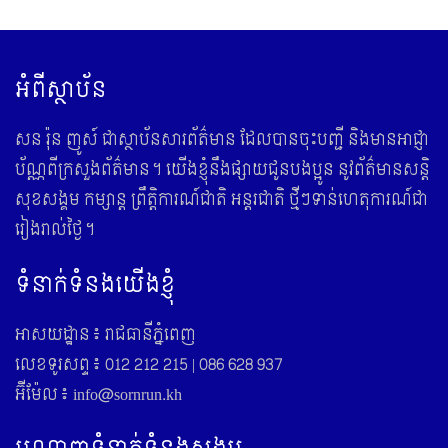
អំពីស្ថាប័ន
សន រ៉ុន ញូស៍ ជាស្ថាប័នសារព័ត៌មាន ដែលបានចុះបញ្ជី និងមានអាជ្ញា
ប័ណ្ណពីក្រសួងព័ត៌មាន។ យើងខ្ញុំនឹងផ្សាយជូនបងប្អូន នូវព័ត៌មានសន្តិ
សុខសង្គម កម្សាន្ត ព្រឹត្តិការណ៍ជាតិ អន្តរជាតិ ថ្មីៗទាន់ហេតុការណ៍ជា
រៀងរាល់ថ្ងៃ។
ទំនាក់ទំនងយើងខ្ញុំ
អាសយដ្ឋាន៖ រាជធានីភ្នំពេញ
លេខទូរសព្ទ៖ 012 212 215 | 086 628 937
អ៊ីម៉ែល៖ info@sornrun.kh