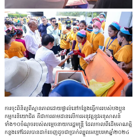
ការចុះពិនិត្យពីស្ថានភាពដោយផ្ទាល់នៅកន្លែងធ្វើការរបស់បងប្អូន
កម្មករនិយោជិត គឺជាការតាមដានលើការអនុវត្តនូវអនុសាសន៍
ទាំង១០ចំណុចរបស់សម្តេចនាយករដ្ឋមន្ត្រី ដែលកាលពីដើមអាណត្តិ
កន្លងទៅដែលបានដាក់ចេញដូចជាប្រាក់ឈ្នួលអប្បបរមាឆ្នាំ២០២៤