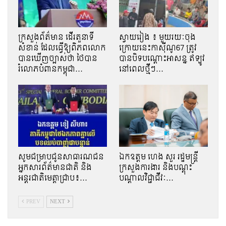
ក្រសួងព័ត៌មាន ដើរតួនាទី
ស្វាយរៀង ៖ មួយរយៈចុង
សំខាន់ ដែលធ្វើឱ្យពិភពលោក
ក្រោយនេះកាសុីណូ67 ត្រូវ
បានឃើញច្បាស់ថា ថៃបាន
បានបិទបណ្ដោះអាសន្ន ឥឡូវ
រំលោភបំពានកម្ពុជា…
នៅពេលថ្មីៗ…
សូមជម្រាបជូនសាធារណជន
ឯកឧត្តម ហេង សួរ រដ្ឋមន្ត្រី
អ្នកសារព័ត៌មានជាតិ និង
ក្រសួងការងារ និងបណ្ដុះ
អន្តរជាតិមេត្តាជ្រាប៖…
បណ្ដាលវិជ្ជាជីវៈ…
PREV
NEXT