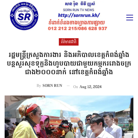
ព័ត៌មានជាតិ
រដ្ឋមន្ត្រីក្រសួងការងារ និងអភិបាលខេត្តកំពង់ឆ្នាំង
បន្តសួរសុខទុក្ខនិងហូបបាយជាមួយកម្មកររោងចក្រ
ជាង២០០០នាក់ នៅខេត្តកំពង់ឆ្នាំង
By
SORN RUN
On
Aug 12, 2024