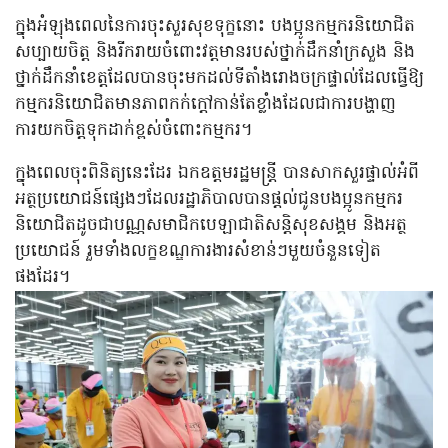
ក្នុងអំឡុងពេលនៃការចុះសួរសុខទុក្ខនោះ បងប្អូនកម្មករនិយោជិត
សប្បាយចិត្ត និងរីករាយចំពោះវត្តមានរបស់ថ្នាក់ដឹកនាំក្រសួង និង
ថ្នាក់ដឹកនាំខេត្តដែលបានចុះមកដល់ទីតាំងរោងចក្រផ្ទាល់ដែលធ្វើឱ្យ
កម្មករនិយោជិតមានភាពកក់ក្តៅកាន់តែខ្លាំងដែលជាការបង្ហាញ
ការយកចិត្តទុកដាក់ខ្ពស់ចំពោះកម្មករ។
ក្នុងពេលចុះពិនិត្យនេះដែរ ឯកឧត្តមរដ្ឋមន្ត្រី បានសាកសួរផ្ទាល់អំពី
អត្ថប្រយោជន៍ផ្សេងៗដែលរដ្ឋាភិបាលបានផ្តល់ជូនបងប្អូនកម្មករ
និយោជិតដូចជាបណ្ណសមាជិកបេឡាជាតិសន្តិសុខសង្គម និងអត្ថ
ប្រយោជន៍ រួមទាំងលក្ខខណ្ឌការងារសំខាន់ៗមួយចំនួនទៀត
ផងដែរ។