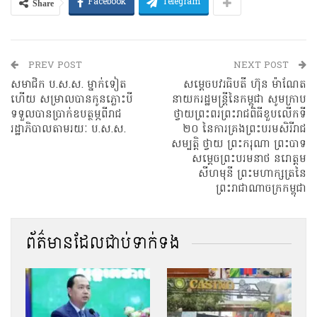
Share
Facebook
Telegram
PREV POST
NEXT POST
សមាជិក ប.ស.ស. ម្នាក់ទៀត
សម្ដេចបវរធិបតី ហ៊ុន ម៉ាណែត
ហើយ សម្រាលបានកូនភ្លោះបី
នាយករដ្ឋមន្រ្ដីនៃកម្ពុជា សូមក្រាប
ទទួលបានប្រាក់ឧបត្ថម្ភពីរាជ
ថ្វាយព្រះពរព្រះរាជពិធីខួបលើកទី
រដ្ឋាភិបាលតាមរយៈ ប.ស.ស.
២០ នៃការគ្រងព្រះបរមសិរីរាជ
សម្បត្តិ ថ្វាយ ព្រះករុណា ព្រះបាទ
សម្តេចព្រះបរមនាថ នរោត្តម
សីហមុនី ព្រះមហាក្សត្រនៃ
ព្រះរាជាណាចក្រកម្ពុជា
ព័ត៌មានដែលជាប់ទាក់ទង