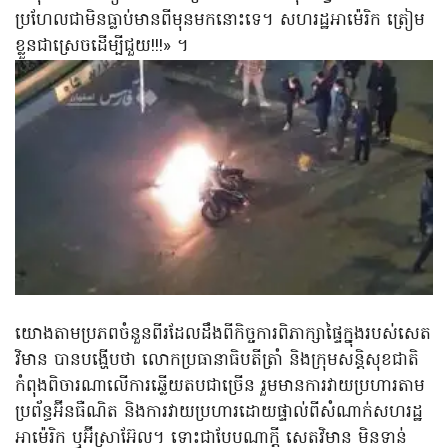
ប្រហែលជាមិនធ្លាប់មានពីមុនមកនោះទេ។ សហរដ្ឋអាម៉េរិក ត្រៀម
ខ្លួនជាស្រេចដើម្បីជួយ!!!» ។
យោងតាមប្រភពចំនួនពីរដែលដឹងពីកិច្ចការពិភាក្សាផ្ទៃក្នុងរបស់សេត
វិមាន បានបង្ហើបថា លោកប្រធានាធិបតីត្រាំ និងក្រុមសន្តិសុខជាតិ
កំពុងពិចារណាលើការឆ្លើយតបជាច្រើន រួមមានការវាយប្រហារតាម
ប្រព័ន្ធអ៊ីនធឺណិត និងការវាយប្រហារដោយផ្ទាល់ពីសំណាក់សហរដ្ឋ
អាម៉េរិក ឬអ៊ីស្រាអ៊ែល។ ទោះជាបែបណាក្ដី សេតវិមាន មិនទាន់