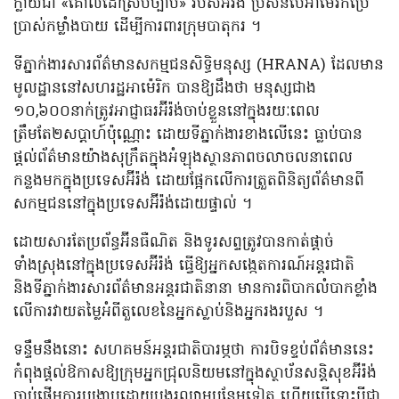
ក្លាយជា «គោលដៅស្របច្បាប់» របស់អ៊ីរ៉ង់ ប្រសិនបើអាម៉េរិកប្រើ
ប្រាស់កម្លាំងបាយ ដើម្បីការពារក្រុមបាតុករ ។
ទីភ្នាក់ងារសារព័ត៌មានសកម្មជនសិទ្ធិមនុស្ស (HRANA) ដែលមាន
មូលដ្ឋាននៅសហរដ្ឋអាម៉េរិក បានឱ្យដឹងថា មនុស្សជាង
១០,៦០០នាក់ត្រូវអាជ្ញាធរអ៊ីរ៉ង់ចាប់ខ្លួននៅក្នុងរយៈពេល
ត្រឹមតែ២សប្ដាហ៍ប៉ុណ្ណោះ ដោយទីភ្នាក់ងារខាងលើនេះ ធ្លាប់បាន
ផ្តល់ព័ត៌មានយ៉ាងសុក្រឹតក្នុងអំឡុងស្ថានភាពចលាចលនាពេល
កន្លងមកក្នុងប្រទេសអ៊ីរ៉ង់ ដោយផ្អែកលើការត្រួតពិនិត្យព័ត៌មានពី
សកម្មជននៅក្នុងប្រទេសអ៊ីរ៉ង់ដោយផ្ទាល់ ។
ដោយសារតែប្រព័ន្ធអ៊ីនធឺណិត និងទូរសព្ទត្រូវបានកាត់ផ្តាច់
ទាំងស្រុងនៅក្នុងប្រទេសអ៊ីរ៉ង់ ធ្វើឱ្យអ្នកសង្កេតការណ៍អន្តរជាតិ
និងទីភ្នាក់ងារសារព័ត៌មានអន្តរជាតិនានា មានការពិបាកលំបាកខ្លាំង
លើការវាយតម្លៃអំពីតួលេខនៃអ្នកស្លាប់និងអ្នករងរបួស ។
ទន្ទឹមនឹងនោះ សហគមន៍អន្តរជាតិបារម្ភថា ការបិទខ្ទប់ព័ត៌មាននេះ
កំពុងផ្តល់ឱកាសឱ្យក្រុមអ្នកជ្រុលនិយមនៅក្នុងស្ថាប័នសន្តិសុខអ៊ីរ៉ង់
ចាប់ផ្តើមការបង្រ្កាបដោយបង្ហូរឈាមបន្ថែមទៀត ហើយបើទោះបីជា