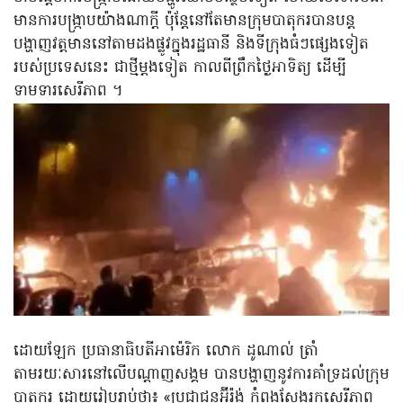
មានការបង្ក្រាបយ៉ាងណាក្ដី ប៉ុន្តែនៅតែមានក្រុមបាតុករបានបន្ត
បង្ហាញវត្តមាននៅតាមដងផ្លូវក្នុងរដ្ឋធានី និងទីក្រុងធំៗផ្សេងទៀត
របស់ប្រទេសនេះ ជាថ្មីម្តងទៀត កាលពីព្រឹកថ្ងៃអាទិត្យ ដើម្បី
ទាមទារសេរីភាព ។
ដោយឡែក ប្រធានាធិបតីអាម៉េរិក លោក ដូណាល់ ត្រាំ
តាមរយៈសារនៅលើបណ្ដាញសង្គម បានបង្ហាញនូវការគាំទ្រដល់ក្រុម
បាតុករ ដោយរៀបរាប់ថា៖ «ប្រជាជនអ៊ីរ៉ង់ កំពុងស្វែងរកសេរីភាព