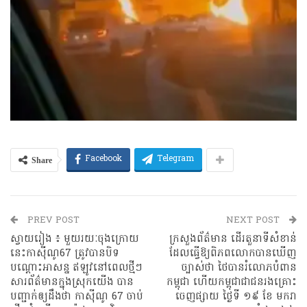
Share
Facebook
Telegram
PREV POST
NEXT POST
ស្វាយរៀង ៖ មួយរយៈចុងក្រោយ
ក្រសួងព័ត៌មាន ដើរតួនាទីសំខាន់
នេះកាសុីណូ67 ត្រូវបានបិទ
ដែលធ្វើឱ្យពិភពលោកបានឃើញ
បណ្ដោះអាសន្ន ឥឡូវនៅពេលថ្មីៗ
ច្បាស់ថា ថៃបានរំលោភបំពាន
សារព័ត៌មានក្នុងស្រុកយេីង បាន
កម្ពុជា ហើយកម្ពុជាជាជនរងគ្រោះ
បញ្ជាក់ឲ្យដឹងថា កាសុីណូ 67 ចាប់
ចេញផ្សាយ ថ្ងៃទី ១៩ ខែ មករា