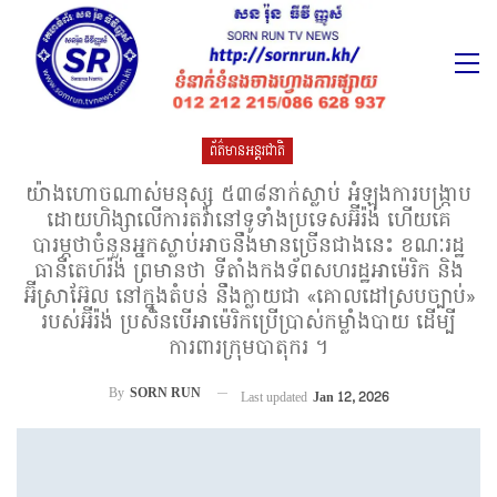
ព័ត៌មានអន្តរជាតិ
យ៉ាងហោចណាស់មនុស្ស ៥៣៨នាក់ស្លាប់ អំឡុងការបង្ក្រាប
ដោយហិង្សាលើការតវ៉ានៅទូទាំងប្រទេសអ៊ីរ៉ង់ ហើយគេ
បារម្ភថាចំនួនអ្នកស្លាប់អាចនឹងមានច្រើនជាងនេះ ខណៈរដ្ឋ
ធានីតេហ៍រ៉ង់ ព្រមានថា ទីតាំងកងទ័ពសហរដ្ឋអាម៉េរិក និង
អ៊ីស្រាអ៊ែល នៅក្នុងតំបន់ នឹងក្លាយជា «គោលដៅស្របច្បាប់»
របស់អ៊ីរ៉ង់ ប្រសិនបើអាម៉េរិកប្រើប្រាស់កម្លាំងបាយ ដើម្បី
ការពារក្រុមបាតុករ ។
By
SORN RUN
Last updated
Jan 12, 2026