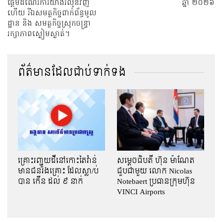
ផ្តើមដំណើរការយ៉ាងរលូនវិញ
ឆ្នាំ ២០២៦
ហើយ រីឯសមត្ថកិច្ចពាក់ព័ន្ធមូល
ដ្ឋាន និង សមត្ថកិច្ចស្រុកចន្ទ្រា
រក្សាភាពស្ងៀមស្ងាត់។
ព័ត៌មានដែលជាប់ទាក់ទង
គ្រោះរញ្ជួយដីនៅកោះតៃវ៉ាន់​
សម្តេចធិបតី ហ៊ុន ម៉ាណែត
មានជនរងគ្រោះ ដែលស្លា/ប់
ជួបជាមួយ លោក Nicolas
បាន កើន ដល់ ៩ នាក់
Notebaert ប្រធានក្រុមហ៊ុន
VINCI Airports