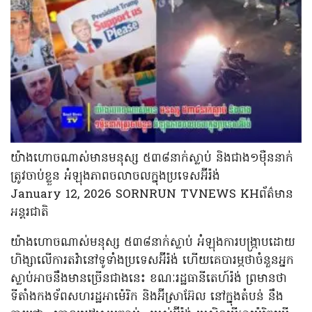
យ៉ាងហោចណាស់មានមនុស្ស ៥៣៨នាក់ស្លាប់ និងជាង១ម៉ឺននាក់
ត្រូវចាប់ខ្លួន អំឡុងភាពចលាចលក្នុងប្រទេសអ៊ីរ៉ង់
January 12, 2026 SORNRUN TVNEWS KHព័ត៌មាន
អន្តរជាតិ
យ៉ាងហោចណាស់មនុស្ស ៥៣៨នាក់ស្លាប់ អំឡុងការបង្ក្រាបដោយ
ហិង្សាលើការតវ៉ានៅទូទាំងប្រទេសអ៊ីរ៉ង់ ហើយគេបារម្ភថាចំនួនអ្នក
ស្លាប់អាចនឹងមានច្រើនជាងនេះ ខណៈរដ្ឋធានីតេហ៍រ៉ង់ ព្រមានថា
ទីតាំងកងទ័ពសហរដ្ឋអាម៉េរិក និងអ៊ីស្រាអ៊ែល នៅក្នុងតំបន់ នឹង