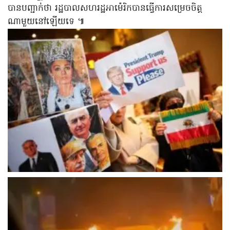
បានបញ្ជាក់ថា រដ្ឋបាលសហរដ្ឋអាម៉េរិកបានធ្វើការសម្រេចចិត្ត
ណាមួយនៅឡើយទេ ៕