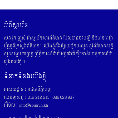
អំពីស្ថាប័ន
សន រ៉ុន ញូស៍ ជាស្ថាប័នសារព័ត៌មាន ដែលបានចុះបញ្ជី និងមានអាជ្ញា
ប័ណ្ណពីក្រសួងព័ត៌មាន។ យើងខ្ញុំនឹងផ្សាយជូនបងប្អូន នូវព័ត៌មានសន្តិ
សុខសង្គម កម្សាន្ត ព្រឹត្តិការណ៍ជាតិ អន្តរជាតិ ថ្មីៗទាន់ហេតុការណ៍ជា
រៀងរាល់ថ្ងៃ។
ទំនាក់ទំនងយើងខ្ញុំ
អាសយដ្ឋាន៖ រាជធានីភ្នំពេញ
លេខទូរសព្ទ៖ 012 212 215 | 086 628 937
អ៊ីម៉ែល៖ info@sornrun.kh