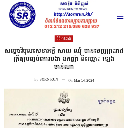
ព័ត៌មានជាតិ
សម្ដេចវិបុលសេនាភក្ដី សាយ ឈុំ បានចេញព្រះរាជ
ក្រឹត្យបញ្ចប់គោរមងា ឧកញ៉ា ពីឈ្មោះ ឡេង
ចាន់ណា
By
SORN RUN
On
Mar 14, 2024