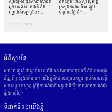
សូមជម្រាបជូនសាធារណជន
ឯកឧត្តម ហេង សួរ រដ្ឋមន្ត្រី
អ្នកសារព័ត៌មានជាតិ និង
ក្រសួងការងារ និងបណ្ដុះ
អន្តរជាតិមេត្តាជ្រាប៖…
បណ្ដាលវិជ្ជាជីវៈ…
PREV
NEXT
អំពីស្ថាប័ន
សន រ៉ុន ញូស៍ ជាស្ថាប័នសារព័ត៌មាន ដែលបានចុះបញ្ជី និងមានអាជ្ញា
ប័ណ្ណពីក្រសួងព័ត៌មាន។ យើងខ្ញុំនឹងផ្សាយជូនបងប្អូន នូវព័ត៌មានសន្តិ
សុខសង្គម កម្សាន្ត ព្រឹត្តិការណ៍ជាតិ អន្តរជាតិ ថ្មីៗទាន់ហេតុការណ៍ជា
រៀងរាល់ថ្ងៃ។
ទំនាក់ទំនងយើងខ្ញុំ