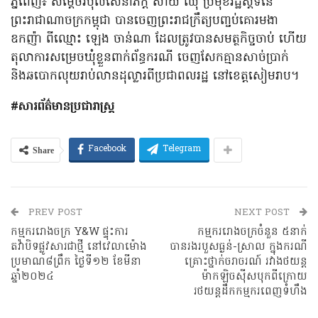
ភ្នំពេញ៖ សម្ដេចវិបុលសេនាភក្ដី សាយ ឈុំ ប្រមុខរដ្ឋស្ដីទីនៃ
ព្រះរាជាណាចក្រកម្ពុជា បានចេញព្រះរាជក្រឹត្យបញ្ចប់គោរមងា
ឧកញ៉ា ពីឈ្មោះ ឡេង ចាន់ណា ដែលត្រូវបានសមត្ថកិច្ចចាប់ ហើយ
តុលាការសម្រេចឃុំខ្លួនពាក់ព័ន្ធករណី ចេញសែកគ្មានសាច់ប្រាក់
និងឆបោកលុយរាប់លានដុល្លារពីប្រជាពលរដ្ឋ នៅខេត្តសៀមរាប។
#សារព័ត៌មានប្រជារាស្ត្រ
Share
Facebook
Telegram
PREV POST
NEXT POST
កម្មកររោងចក្រ Y&W ផ្ទុះការ
កម្មកររោងចក្រចំនួន ៥នាក់
តវ៉ាបិទផ្លូវសារជាថ្មី នៅវេលាម៉ោង
បានរងរបួសធ្ងន់-ស្រាល ក្នុងករណី
ប្រមាណ៨ព្រឹក ថ្ងៃទី១២ ខែមីនា
គ្រោះថ្នាក់ចរាចរណ៍ រវាងថយន្ត
ឆ្នាំ២០២៤
ម៉ាកឡិចស៊ីសបុកពីក្រោយ
រថយន្តដឹកកម្មករពេញទំហឹង