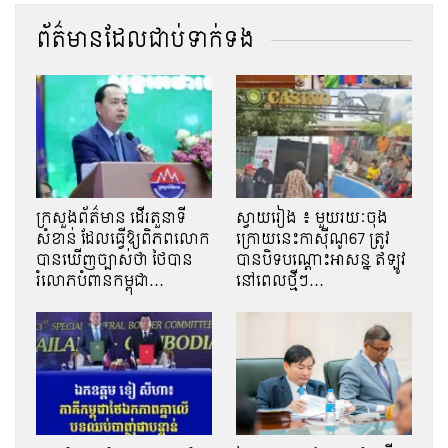
ព័ត៌មានដែលជាប់ទាក់ទង
ក្រសួងព័ត៌មាន ដើរតួនាទី
ស្វាយរៀង ៖ មួយរយៈចុង
សំខាន់ ដែលធ្វើឱ្យពិភពលោក
ក្រោយនេះកាសុីណូ67 ត្រូវ
បានឃើញច្បាស់ថា ថៃបាន
បានបិទបណ្ដោះអាសន្ន ឥឡូវ
រំលោភបំពានកម្ពុជា…
នៅពេលថ្មីៗ…